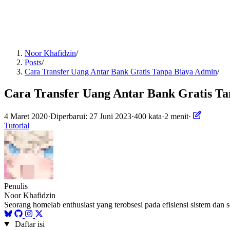
Noor Khafidzin
/
Posts
/
Cara Transfer Uang Antar Bank Gratis Tanpa Biaya Admin
/
Cara Transfer Uang Antar Bank Gratis T
4 Maret 2020
·
Diperbarui: 27 Juni 2023
·
400 kata
·
2 menit
·
Tutorial
Penulis
Noor Khafidzin
Seorang homelab enthusiast yang terobsesi pada efisiensi sistem dan 
Daftar isi