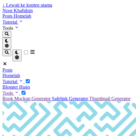
↓
Lewati ke konten utama
Noor Khafidzin
Posts
Homelab
Tutorial
Tools
Posts
Homelab
Tutorial
Blogger
Hugo
Tools
Book Mockup Generator
Safelink Generator
Thumbnail Generator