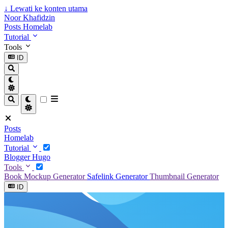
↓
Lewati ke konten utama
Noor Khafidzin
Posts
Homelab
Tutorial
Tools
ID
Posts
Homelab
Tutorial
Blogger
Hugo
Tools
Book Mockup Generator
Safelink Generator
Thumbnail Generator
ID