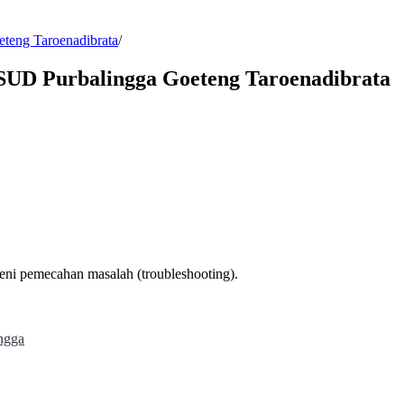
teng Taroenadibrata
/
SUD Purbalingga Goeteng Taroenadibrata
seni pemecahan masalah (troubleshooting).
ngga