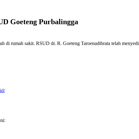
UD Goeteng Purbalingga
ubuh di rumah sakit. RSUD dr. R. Goeteng Taroenadibrata telah menyed
id/
ni: