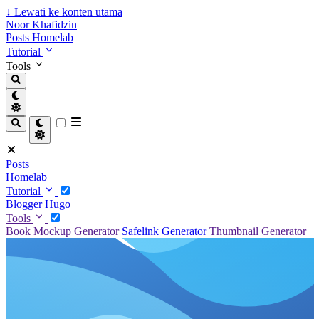
↓
Lewati ke konten utama
Noor Khafidzin
Posts
Homelab
Tutorial
Tools
Posts
Homelab
Tutorial
Blogger
Hugo
Tools
Book Mockup Generator
Safelink Generator
Thumbnail Generator