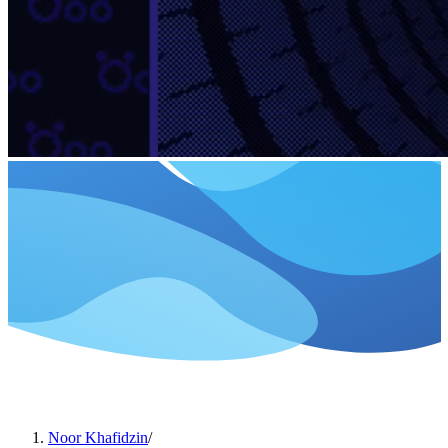
Noor Khafidzin
/