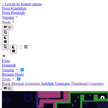
↓
Lewati ke konten utama
Noor Khafidzin
Posts
Homelab
Tutorial
Tools
ID
Posts
Homelab
Tutorial
Blogger
Hugo
Tools
Book Mockup Generator
Safelink Generator
Thumbnail Generator
ID