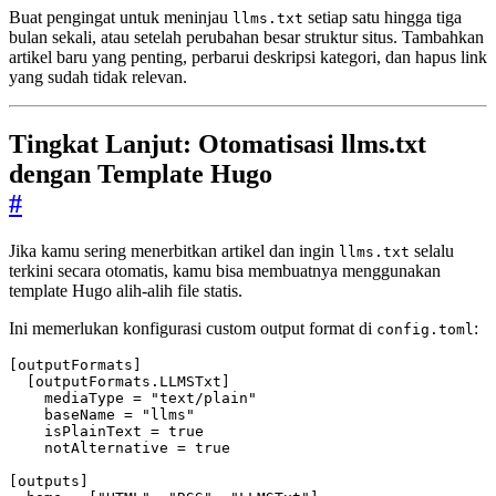
Buat pengingat untuk meninjau
setiap satu hingga tiga
llms.txt
bulan sekali, atau setelah perubahan besar struktur situs. Tambahkan
artikel baru yang penting, perbarui deskripsi kategori, dan hapus link
yang sudah tidak relevan.
Tingkat Lanjut: Otomatisasi llms.txt
dengan Template Hugo
#
Jika kamu sering menerbitkan artikel dan ingin
selalu
llms.txt
terkini secara otomatis, kamu bisa membuatnya menggunakan
template Hugo alih-alih file statis.
Ini memerlukan konfigurasi custom output format di
:
config.toml
[
outputFormats
]
[
outputFormats
.
LLMSTxt
]
mediaType
=
"text/plain"
baseName
=
"llms"
isPlainText
=
true
notAlternative
=
true
[
outputs
]