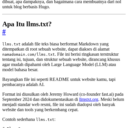
dibuat, apa dampaknya, dan bagaimana cara membuatnya dari nol
untuk blog berbasis Hugo.
Apa Itu llms.txt?
#
adalah file teks biasa berformat Markdown yang
llms.txt
ditempatkan di root sebuah website, dapat diakses di alamat
. File ini berisi ringkasan terstruktur
namadomain.com/llms.txt
tentang isi, tujuan, dan struktur sebuah website, dirancang khusus
agar mudah dipahami oleh Large Language Model (LLM) atau
model bahasa besar.
Bayangkan file ini seperti README untuk website kamu, tapi
pembacanya adalah AI.
Format ini diusulkan oleh Jeremy Howard (co-founder fast.ai) pada
September 2024 dan didokumentasikan di
llmstxt.org
. Meski belum
menjadi standar web resmi, file ini sudah diadopsi oleh banyak
website dan tools yang berkembang cepat.
Contoh sederhana
:
llms.txt