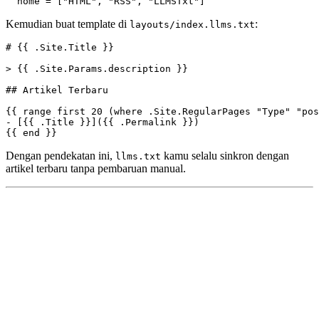
home
=
[
"HTML"
,
"RSS"
,
"LLMSTxt"
]
Kemudian buat template di
:
layouts/index.llms.txt
{{ end }}
Dengan pendekatan ini,
kamu selalu sinkron dengan
llms.txt
artikel terbaru tanpa pembaruan manual.