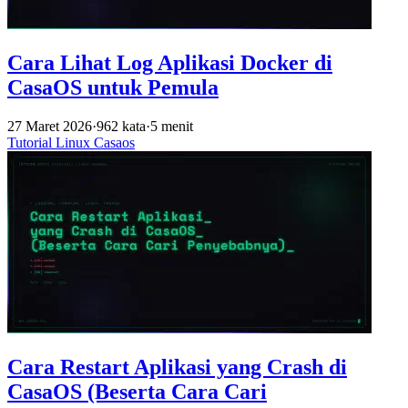
Cara Lihat Log Aplikasi Docker di
CasaOS untuk Pemula
27 Maret 2026
·
962 kata
·
5 menit
Tutorial
Linux
Casaos
Cara Restart Aplikasi yang Crash di
CasaOS (Beserta Cara Cari