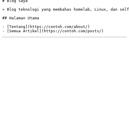
> 
-
 [
Tentang
](
https://contoh.com/about/
- [
Semua Artikel
](
https://contoh.com/posts/
)