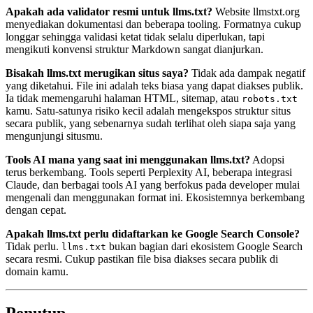
Apakah ada validator resmi untuk llms.txt?
Website llmstxt.org
menyediakan dokumentasi dan beberapa tooling. Formatnya cukup
longgar sehingga validasi ketat tidak selalu diperlukan, tapi
mengikuti konvensi struktur Markdown sangat dianjurkan.
Bisakah llms.txt merugikan situs saya?
Tidak ada dampak negatif
yang diketahui. File ini adalah teks biasa yang dapat diakses publik.
Ia tidak memengaruhi halaman HTML, sitemap, atau
robots.txt
kamu. Satu-satunya risiko kecil adalah mengekspos struktur situs
secara publik, yang sebenarnya sudah terlihat oleh siapa saja yang
mengunjungi situsmu.
Tools AI mana yang saat ini menggunakan llms.txt?
Adopsi
terus berkembang. Tools seperti Perplexity AI, beberapa integrasi
Claude, dan berbagai tools AI yang berfokus pada developer mulai
mengenali dan menggunakan format ini. Ekosistemnya berkembang
dengan cepat.
Apakah llms.txt perlu didaftarkan ke Google Search Console?
Tidak perlu.
bukan bagian dari ekosistem Google Search
llms.txt
secara resmi. Cukup pastikan file bisa diakses secara publik di
domain kamu.