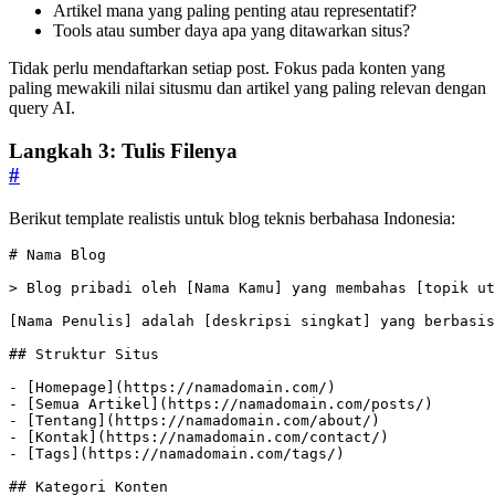
Artikel mana yang paling penting atau representatif?
Tools atau sumber daya apa yang ditawarkan situs?
Tidak perlu mendaftarkan setiap post. Fokus pada konten yang
paling mewakili nilai situsmu dan artikel yang paling relevan dengan
query AI.
Langkah 3: Tulis Filenya
#
Berikut template realistis untuk blog teknis berbahasa Indonesia:
> 
-
 [
Homepage
](
https://namadomain.com/
-
 [
Semua Artikel
](
https://namadomain.com/posts/
-
 [
Tentang
](
https://namadomain.com/about/
-
 [
Kontak
](
https://namadomain.com/contact/
-
 [
Tags
](
https://namadomain.com/tags/