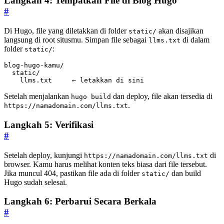
Langkah 4: Tempatkan File di Blog Hugo
#
Di Hugo, file yang diletakkan di folder
akan disajikan
static/
langsung di root situsmu. Simpan file sebagai
di dalam
llms.txt
folder
:
static/
    llms.txt     ← letakkan di sini
Setelah menjalankan
dan deploy, file akan tersedia di
hugo build
.
https://namadomain.com/llms.txt
Langkah 5: Verifikasi
#
Setelah deploy, kunjungi
di
https://namadomain.com/llms.txt
browser. Kamu harus melihat konten teks biasa dari file tersebut.
Jika muncul 404, pastikan file ada di folder
dan build
static/
Hugo sudah selesai.
Langkah 6: Perbarui Secara Berkala
#