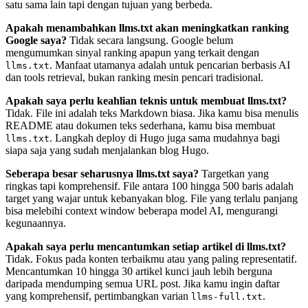
satu sama lain tapi dengan tujuan yang berbeda.
Apakah menambahkan llms.txt akan meningkatkan ranking
Google saya?
Tidak secara langsung. Google belum
mengumumkan sinyal ranking apapun yang terkait dengan
. Manfaat utamanya adalah untuk pencarian berbasis AI
llms.txt
dan tools retrieval, bukan ranking mesin pencari tradisional.
Apakah saya perlu keahlian teknis untuk membuat llms.txt?
Tidak. File ini adalah teks Markdown biasa. Jika kamu bisa menulis
README atau dokumen teks sederhana, kamu bisa membuat
. Langkah deploy di Hugo juga sama mudahnya bagi
llms.txt
siapa saja yang sudah menjalankan blog Hugo.
Seberapa besar seharusnya llms.txt saya?
Targetkan yang
ringkas tapi komprehensif. File antara 100 hingga 500 baris adalah
target yang wajar untuk kebanyakan blog. File yang terlalu panjang
bisa melebihi context window beberapa model AI, mengurangi
kegunaannya.
Apakah saya perlu mencantumkan setiap artikel di llms.txt?
Tidak. Fokus pada konten terbaikmu atau yang paling representatif.
Mencantumkan 10 hingga 30 artikel kunci jauh lebih berguna
daripada mendumping semua URL post. Jika kamu ingin daftar
yang komprehensif, pertimbangkan varian
.
llms-full.txt