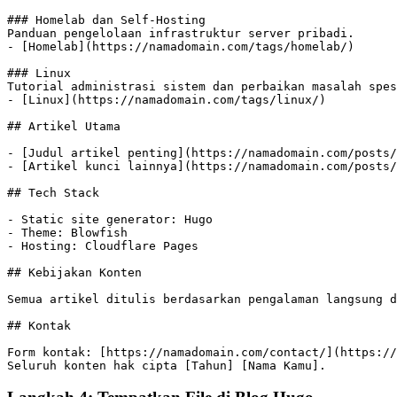
-
 [
Homelab
](
https://namadomain.com/tags/homelab/
-
 [
Linux
](
https://namadomain.com/tags/linux/
-
 [
Judul artikel penting
](
https://namadomain.com/posts/
-
 [
Artikel kunci lainnya
](
https://namadomain.com/posts/
-
-
-
Form kontak: [
https://namadomain.com/contact/
](
https://
Seluruh konten hak cipta [Tahun] [Nama Kamu].