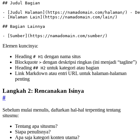
-
 [
Judul Halaman
](
https://namadomain.com/halaman/
-
 [
Halaman Lain
](
https://namadomain.com/lain/
- [
Sumber
](
https://namadomain.com/sumber/
)
Elemen kuncinya:
Heading
dengan nama situs
# H1
Blockquote
dengan deskripsi ringkas (ini menjadi “tagline”)
>
Heading
untuk kategori atau bagian
## H2
Link Markdown atau entri URL untuk halaman-halaman
penting
Langkah 2: Rencanakan Isinya
#
Sebelum mulai menulis, daftarkan hal-hal terpenting tentang
situsmu:
Tentang apa situsmu?
Siapa penulisnya?
Apa saja kategori konten utama?