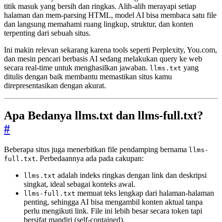
titik masuk yang bersih dan ringkas. Alih-alih merayapi setiap
halaman dan mem-parsing HTML, model AI bisa membaca satu file
dan langsung memahami ruang lingkup, struktur, dan konten
terpenting dari sebuah situs.
Ini makin relevan sekarang karena tools seperti Perplexity, You.com,
dan mesin pencari berbasis AI sedang melakukan query ke web
secara real-time untuk menghasilkan jawaban.
yang
llms.txt
ditulis dengan baik membantu memastikan situs kamu
direpresentasikan dengan akurat.
Apa Bedanya llms.txt dan llms-full.txt?
#
Beberapa situs juga menerbitkan file pendamping bernama
llms-
. Perbedaannya ada pada cakupan:
full.txt
adalah indeks ringkas dengan link dan deskripsi
llms.txt
singkat, ideal sebagai konteks awal.
memuat teks lengkap dari halaman-halaman
llms-full.txt
penting, sehingga AI bisa mengambil konten aktual tanpa
perlu mengikuti link. File ini lebih besar secara token tapi
bersifat mandiri (self-contained).