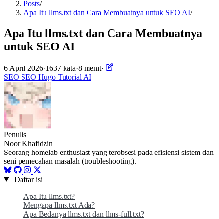
Posts
/
Apa Itu llms.txt dan Cara Membuatnya untuk SEO AI
/
Apa Itu llms.txt dan Cara Membuatnya
untuk SEO AI
6 April 2026
·
1637 kata
·
8 menit
·
SEO
SEO
Hugo
Tutorial
AI
Penulis
Noor Khafidzin
Seorang homelab enthusiast yang terobsesi pada efisiensi sistem dan
seni pemecahan masalah (troubleshooting).
Daftar isi
Apa Itu llms.txt?
Mengapa llms.txt Ada?
Apa Bedanya llms.txt dan llms-full.txt?