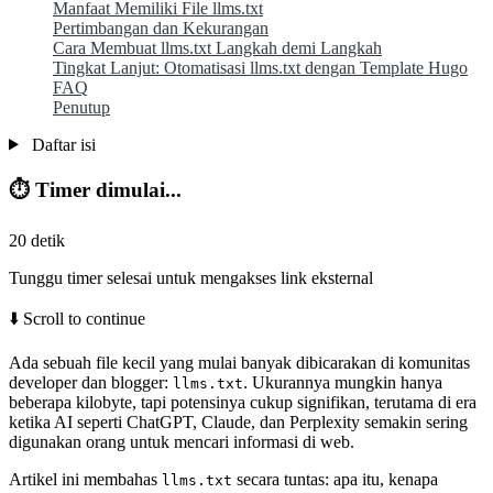
Manfaat Memiliki File llms.txt
Pertimbangan dan Kekurangan
Cara Membuat llms.txt Langkah demi Langkah
Tingkat Lanjut: Otomatisasi llms.txt dengan Template Hugo
FAQ
Penutup
Daftar isi
⏱️ Timer dimulai...
20
detik
Tunggu timer selesai untuk mengakses link eksternal
⬇️ Scroll to continue
Ada sebuah file kecil yang mulai banyak dibicarakan di komunitas
developer dan blogger:
. Ukurannya mungkin hanya
llms.txt
beberapa kilobyte, tapi potensinya cukup signifikan, terutama di era
ketika AI seperti ChatGPT, Claude, dan Perplexity semakin sering
digunakan orang untuk mencari informasi di web.
Artikel ini membahas
secara tuntas: apa itu, kenapa
llms.txt