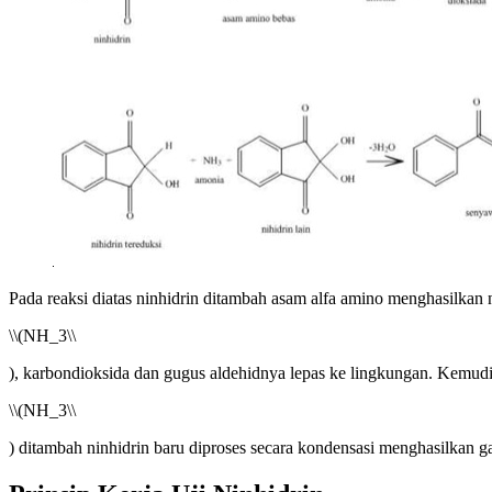
Pada reaksi diatas ninhidrin ditambah asam alfa amino menghasilkan n
\
\(NH_3\\
), karbondioksida dan gugus aldehidnya lepas ke lingkungan. Kemudi
\
\(NH_3\\
) ditambah ninhidrin baru diproses secara kondensasi menghasilkan